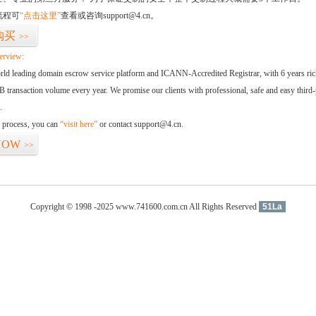
流程可
“点击这里”
查看或咨询support@4.cn。
购买
>>
erview:
orld leading domain escrow service platform and ICANN-Accredited Registrar, with 6 years ri
 transaction volume every year. We promise our clients with professional, safe and easy third-
.
d process, you can
“visit here”
or contact support@4.cn.
NOW
>>
Copyright © 1998 -2025 www.741600.com.cn All Rights Reserved
51La