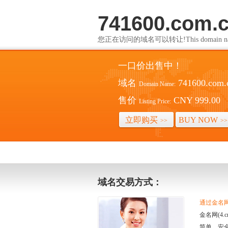
741600.com.
您正在访问的域名可以转让!This domain name i
一口价出售中！
域名
741600.com.
Domain Name:
售价
CNY 999.00
Listing Price:
立即购买
BUY NOW
>>
>>
域名交易方式：
通过金名网(
金名网(4
简单、安