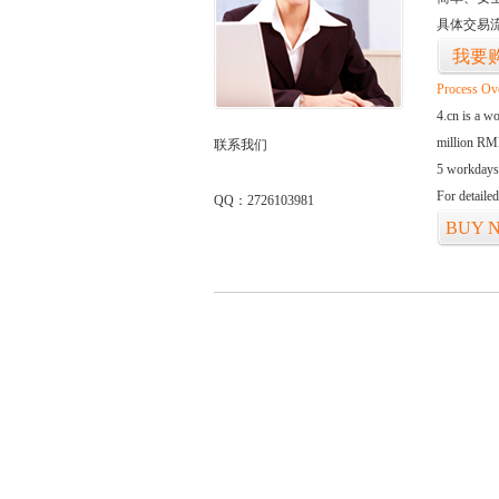
具体交易
我要
Process Ov
4.cn is a w
million RMB
联系我们
5 workdays
For detaile
QQ：2726103981
BUY 